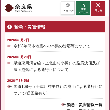
奈良県
検索
Language
閉じる
メニュー
緊急・災害情報
2026年8月7日
令和8年熊本地震への本県の対応等について
2026年6月29日
県道東川河合線（上北山村小橡）の路肩決壊及び
法面崩落による通行止について
2026年8月5日
国道168号（十津川村平谷）の崩土による通行止に
ついて(迂回路有り)
緊急・災害情報一覧