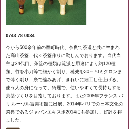
0743-78-0034
今から500余年前の室町時代、奈良で茶道と共に生まれ
た高山茶筌、代々茶筌作りに勤しんでおります。当代当
主は24代目、茶筌の種類は流派と用途により約120種
類、竹を小刀等で細かく割り、穂先を30～70ミクロンま
で薄く削り、糸で編みあげ、きれいに細工し仕上げる。
使う人の身になって、綺麗で、使いやすくて長持ちする
茶筌づくりを目指しております。また2008年フランス パ
リ ルーヴル宮美術館に出展、2014年パリでの日本文化の
祭典であるジャパンエキスポ2014にも参加し、好評を得
ました。