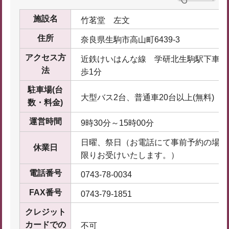
施設名
竹茗堂 左文
住所
奈良県生駒市高山町6439-3
アクセス方
近鉄けいはんな線 学研北生駒駅下車 
法
歩1分
駐車場(台
大型バス2台、普通車20台以上(無料)
数・料金)
運営時間
9時30分～15時00分
日曜、祭日（お電話にて事前予約の場合
休業日
限りお受けいたします。）
電話番号
0743-78-0034
FAX番号
0743-79-1851
クレジット
カードでの
不可