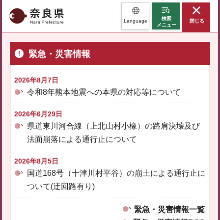
奈良県
検索
Language
閉じる
メニュー
緊急・災害情報
2026年8月7日
令和8年熊本地震への本県の対応等について
2026年6月29日
県道東川河合線（上北山村小橡）の路肩決壊及び
法面崩落による通行止について
2026年8月5日
国道168号（十津川村平谷）の崩土による通行止に
ついて(迂回路有り)
緊急・災害情報一覧