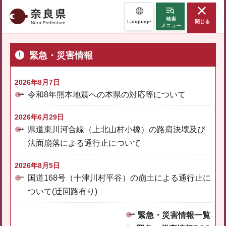
奈良県
検索
Language
閉じる
メニュー
緊急・災害情報
2026年8月7日
令和8年熊本地震への本県の対応等について
2026年6月29日
県道東川河合線（上北山村小橡）の路肩決壊及び
法面崩落による通行止について
2026年8月5日
国道168号（十津川村平谷）の崩土による通行止に
ついて(迂回路有り)
緊急・災害情報一覧