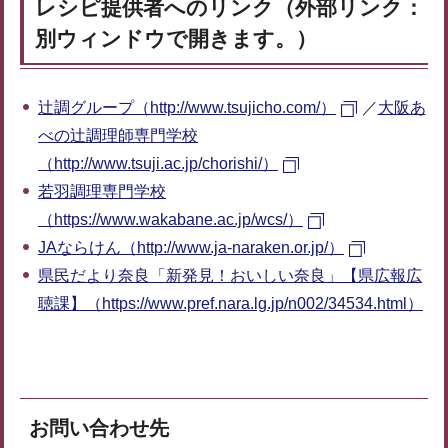
レシピ提供者へのリンク（外部リンク：
別ウィンドウで開きます。）
辻調グループ（http://www.tsujicho.com/）
／
大阪あ
べの辻調理師専門学校
（http://www.tsuji.ac.jp/chorishi/）
若羽調理専門学校
（https://www.wakabane.ac.jp/wcs/）
JAならけん（http://www.ja-naraken.or.jp/）
県民だより奈良「新発見！おいしい奈良」【県広報広
聴課】（https://www.pref.nara.lg.jp/n002/34534.html）
お問い合わせ先