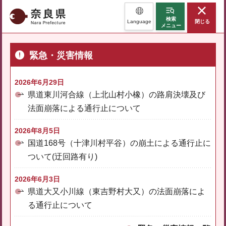
奈良県
検索
Language
閉じる
メニュー
緊急・災害情報
2026年6月29日
県道東川河合線（上北山村小橡）の路肩決壊及び
法面崩落による通行止について
2026年8月5日
国道168号（十津川村平谷）の崩土による通行止に
ついて(迂回路有り)
2026年6月3日
県道大又小川線（東吉野村大又）の法面崩落によ
る通行止について