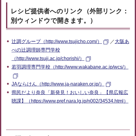
レシピ提供者へのリンク（外部リンク：
別ウィンドウで開きます。）
辻調グループ（http://www.tsujicho.com/）
／
大阪あ
べの辻調理師専門学校
（http://www.tsuji.ac.jp/chorishi/）
若羽調理専門学校（http://www.wakabane.ac.jp/wcs/）
JAならけん（http://www.ja-naraken.or.jp/）
県民だより奈良「新発見！おいしい奈良」【県広報広
聴課】（https://www.pref.nara.lg.jp/n002/34534.html）