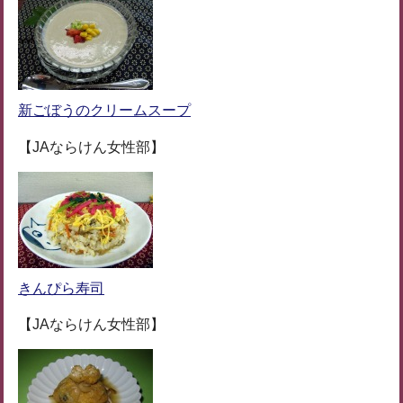
新ごぼうのクリームスープ
【JAならけん女性部】
きんぴら寿司
【JAならけん女性部】