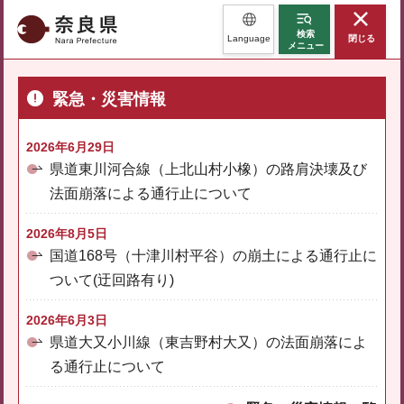
奈良県
検索
Language
閉じる
メニュー
緊急・災害情報
2026年6月29日
県道東川河合線（上北山村小橡）の路肩決壊及び
法面崩落による通行止について
2026年8月5日
国道168号（十津川村平谷）の崩土による通行止に
ついて(迂回路有り)
2026年6月3日
県道大又小川線（東吉野村大又）の法面崩落によ
る通行止について