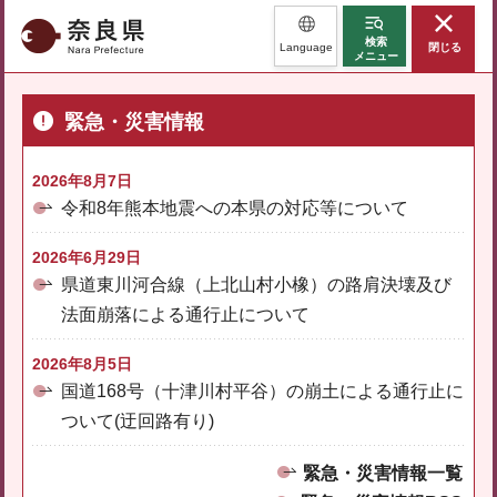
奈良県
検索
Language
閉じる
メニュー
緊急・災害情報
2026年8月7日
令和8年熊本地震への本県の対応等について
2026年6月29日
県道東川河合線（上北山村小橡）の路肩決壊及び
法面崩落による通行止について
2026年8月5日
国道168号（十津川村平谷）の崩土による通行止に
ついて(迂回路有り)
緊急・災害情報一覧