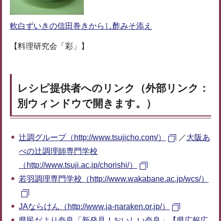
軟白ずいきの信田巻きからし酢みそ添え
【料理研究会「彩」】
レシピ提供者へのリンク（外部リンク：
別ウィンドウで開きます。）
辻調グループ（http://www.tsujicho.com/）
／
大阪あ
べの辻調理師専門学校
（http://www.tsuji.ac.jp/chorishi/）
若羽調理専門学校（http://www.wakabane.ac.jp/wcs/）
JAならけん（http://www.ja-naraken.or.jp/）
県民だより奈良「新発見！おいしい奈良」【県広報広