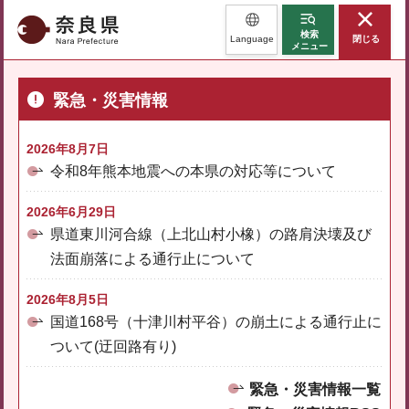
奈良県
検索
Language
閉じる
メニュー
緊急・災害情報
2026年8月7日
令和8年熊本地震への本県の対応等について
2026年6月29日
県道東川河合線（上北山村小橡）の路肩決壊及び
法面崩落による通行止について
2026年8月5日
国道168号（十津川村平谷）の崩土による通行止に
ついて(迂回路有り)
緊急・災害情報一覧