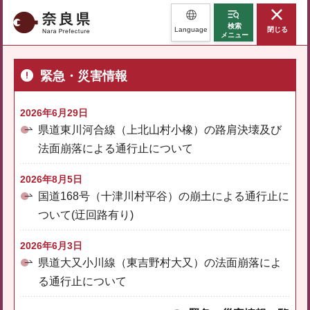
奈良県
検索
Language
閉じる
メニュー
緊急・災害情報
2026年6月29日
県道東川河合線（上北山村小橡）の路肩決壊及び
法面崩落による通行止について
2026年8月5日
国道168号（十津川村平谷）の崩土による通行止に
ついて(迂回路有り)
2026年6月3日
県道大又小川線（東吉野村大又）の法面崩落によ
る通行止について