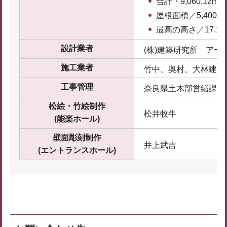
合計・9,060.12m²
屋根面積／5,400m²
最高の高さ／17.17
設計業者
(株)建築研究所 アー
施工業者
竹中、奥村、大林建築
工事管理
奈良県土木部営繕課
松絵・竹絵制作
松井牧牛
(能楽ホール)
壁面彫刻制作
井上武吉
(エントランスホール)