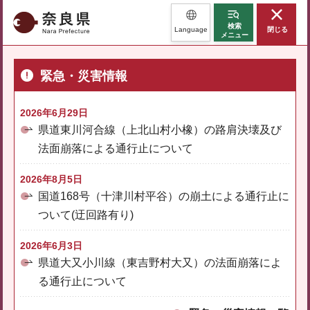
奈良県
検索
Language
閉じる
メニュー
緊急・災害情報
2026年6月29日
県道東川河合線（上北山村小橡）の路肩決壊及び
法面崩落による通行止について
2026年8月5日
国道168号（十津川村平谷）の崩土による通行止に
ついて(迂回路有り)
2026年6月3日
県道大又小川線（東吉野村大又）の法面崩落によ
る通行止について