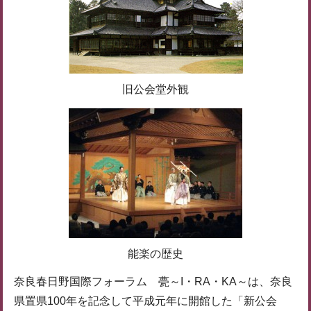
旧公会堂外観
能楽の歴史
奈良春日野国際フォーラム 甍～I・RA・KA～は、奈良
県置県100年を記念して平成元年に開館した「新公会