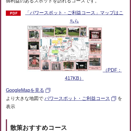
御利益のあるスポットを訪れるコースです。
「パワースポット・ご利益コース」マップはこ
ちら
（PDF：
417KB）
GoogleMapを見る
より大きな地図で
パワースポット・ご利益コース
を
表示
散策おすすめコース