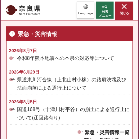
奈良県
検索
Language
閉じる
メニュー
緊急・災害情報
2026年8月7日
令和8年熊本地震への本県の対応等について
2026年6月29日
県道東川河合線（上北山村小橡）の路肩決壊及び
法面崩落による通行止について
2026年8月5日
国道168号（十津川村平谷）の崩土による通行止に
ついて(迂回路有り)
緊急・災害情報一覧