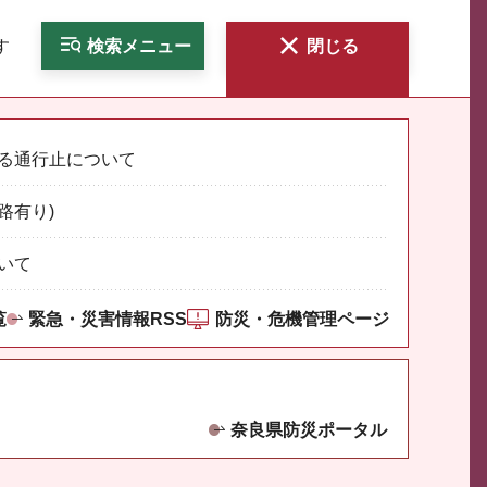
す
検索
メニュー
閉じる
る通行止について
路有り)
いて
覧
緊急・災害情報RSS
防災・危機管理ページ
奈良県防災ポータル