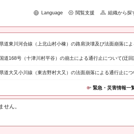
Language
閲覧支援
組織から探
県道東川河合線（上北山村小橡）の路肩決壊及び法面崩落によ
国道168号（十津川村平谷）の崩土による通行止について(迂回
県道大又小川線（東吉野村大又）の法面崩落による通行止につ
緊急・災害情報一
ません。