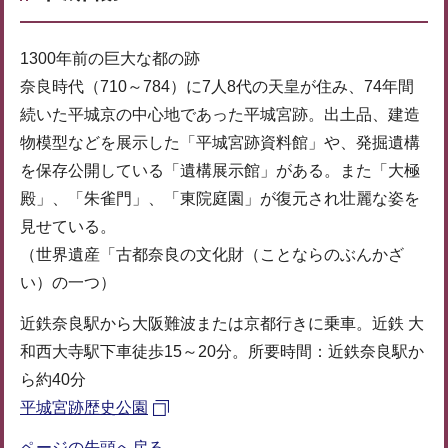
1300年前の巨大な都の跡
奈良時代（710～784）に7人8代の天皇が住み、74年間
続いた平城京の中心地であった平城宮跡。出土品、建造
物模型などを展示した「平城宮跡資料館」や、発掘遺構
を保存公開している「遺構展示館」がある。また「大極
殿」、「朱雀門」、「東院庭園」が復元され壮麗な姿を
見せている。
（世界遺産「古都奈良の文化財（ことならのぶんかざ
い）の一つ）
近鉄奈良駅から大阪難波または京都行きに乗車。近鉄 大
和西大寺駅下車徒歩15～20分。所要時間：近鉄奈良駅か
ら約40分
平城宮跡歴史公園
ページの先頭へ戻る