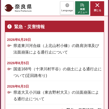
奈良県
検索
Language
閉じる
メニュー
緊急・災害情報
2026年6月29日
県道東川河合線（上北山村小橡）の路肩決壊及び
法面崩落による通行止について
2026年8月5日
国道168号（十津川村平谷）の崩土による通行止に
ついて(迂回路有り)
2026年6月3日
県道大又小川線（東吉野村大又）の法面崩落によ
る通行止について