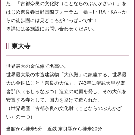
た、「古都奈良の文化財（ことならのぶんかざい）」を
はじめ奈良春日野国際フォーラム 甍～I・RA・KA～か
らの徒歩圏には見どころがいっぱいです！
※詳細は各施設にお問い合わせください。
東大寺
世界最大の金仏像で名高い。
世界最大級の木造建築物「大仏殿」に鎮座する、世界最
大の金銅仏こと「奈良の大仏」。743年に聖武天皇が盧
舎那仏（るしゃなぶつ）造立の勅願を発し、その大仏を
安置する寺として、国力を挙げて造られた。
（世界遺産「古都奈良の文化財（ことならのぶんかざ
い）の一つ）
当館から徒歩5分 近鉄 奈良駅から徒歩20分