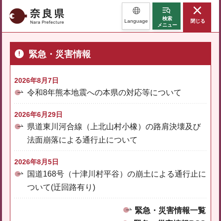
奈良県
検索
Language
閉じる
メニュー
緊急・災害情報
2026年8月7日
令和8年熊本地震への本県の対応等について
2026年6月29日
県道東川河合線（上北山村小橡）の路肩決壊及び
法面崩落による通行止について
2026年8月5日
国道168号（十津川村平谷）の崩土による通行止に
ついて(迂回路有り)
緊急・災害情報一覧