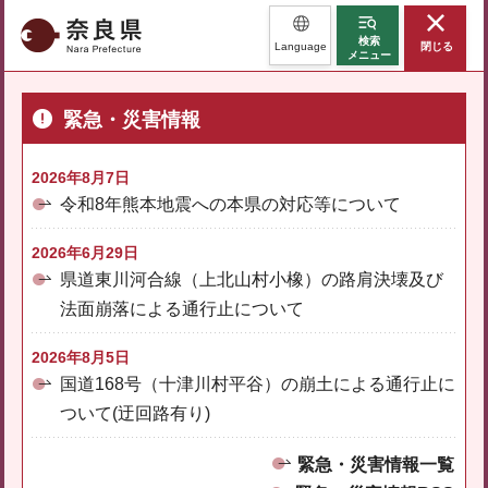
奈良県
検索
Language
閉じる
メニュー
緊急・災害情報
2026年8月7日
令和8年熊本地震への本県の対応等について
2026年6月29日
県道東川河合線（上北山村小橡）の路肩決壊及び
法面崩落による通行止について
2026年8月5日
国道168号（十津川村平谷）の崩土による通行止に
ついて(迂回路有り)
緊急・災害情報一覧