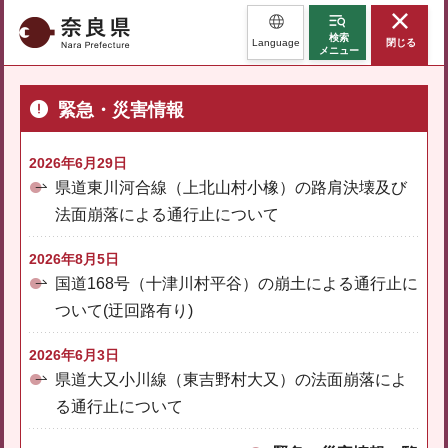
奈良県
検索
Language
閉じる
メニュー
緊急・災害情報
2026年6月29日
県道東川河合線（上北山村小橡）の路肩決壊及び
法面崩落による通行止について
2026年8月5日
国道168号（十津川村平谷）の崩土による通行止に
ついて(迂回路有り)
2026年6月3日
県道大又小川線（東吉野村大又）の法面崩落によ
る通行止について