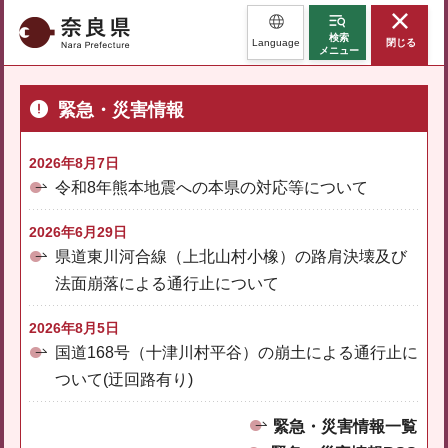
奈良県
検索
Language
閉じる
メニュー
緊急・災害情報
2026年8月7日
令和8年熊本地震への本県の対応等について
2026年6月29日
県道東川河合線（上北山村小橡）の路肩決壊及び
法面崩落による通行止について
2026年8月5日
国道168号（十津川村平谷）の崩土による通行止に
ついて(迂回路有り)
緊急・災害情報一覧