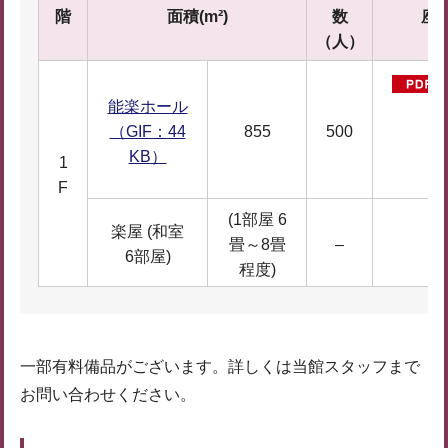
階
面積(m²)
数
座
（人）
能楽ホール
（GIF：44
855
500
KB）
1
F
(1部屋 6
楽屋 (和室
畳～8畳
–
6部屋)
程度)
一部有料備品がございます。詳しくは当館スタッフまで
お問い合わせください。