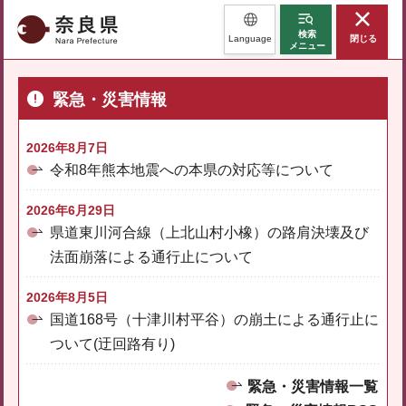
奈良県
検索
Language
閉じる
メニュー
緊急・災害情報
2026年8月7日
令和8年熊本地震への本県の対応等について
2026年6月29日
県道東川河合線（上北山村小橡）の路肩決壊及び
法面崩落による通行止について
2026年8月5日
国道168号（十津川村平谷）の崩土による通行止に
ついて(迂回路有り)
緊急・災害情報一覧