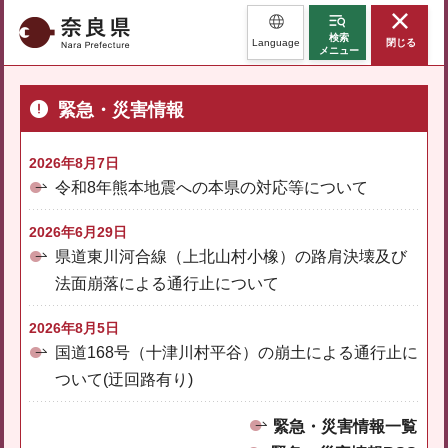
奈良県
検索
Language
閉じる
メニュー
緊急・災害情報
2026年8月7日
令和8年熊本地震への本県の対応等について
2026年6月29日
県道東川河合線（上北山村小橡）の路肩決壊及び
法面崩落による通行止について
2026年8月5日
国道168号（十津川村平谷）の崩土による通行止に
ついて(迂回路有り)
緊急・災害情報一覧