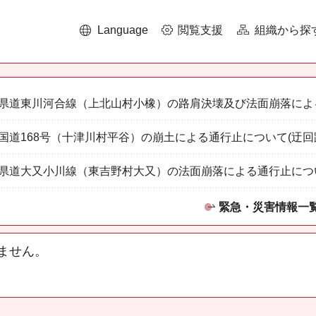
Language
閲覧支援
組織から探
県道東川河合線（上北山村小橡）の路肩決壊及び法面崩落によ
国道168号（十津川村平谷）の崩土による通行止について(迂回
県道大又小川線（東吉野村大又）の法面崩落による通行止につ
緊急・災害情報一
ません。