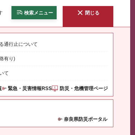
す
検索
メニュー
閉じる
る通行止について
路有り)
いて
覧
緊急・災害情報RSS
防災・危機管理ページ
奈良県防災ポータル