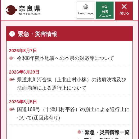
奈良県
検索
Language
閉じる
メニュー
緊急・災害情報
2026年8月7日
令和8年熊本地震への本県の対応等について
2026年6月29日
県道東川河合線（上北山村小橡）の路肩決壊及び
法面崩落による通行止について
2026年8月5日
国道168号（十津川村平谷）の崩土による通行止に
ついて(迂回路有り)
緊急・災害情報一覧