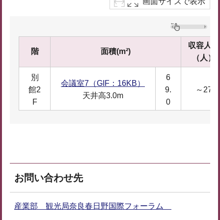
画面サイズで表示
収容人数
階
面積(m²)
（人）
別
6
会議室7（GIF：16KB）
館2
9.
～27
天井高3.0m
F
0
お問い合わせ先
産業部 観光局奈良春日野国際フォーラム