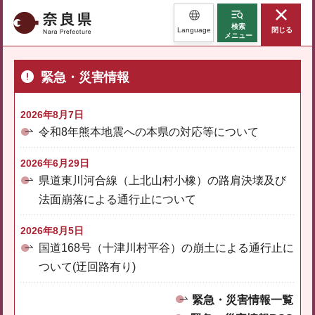
奈良県
検索
Language
閉じる
メニュー
緊急・災害情報
2026年8月7日
令和8年熊本地震への本県の対応等について
2026年6月29日
県道東川河合線（上北山村小橡）の路肩決壊及び
法面崩落による通行止について
2026年8月5日
国道168号（十津川村平谷）の崩土による通行止に
ついて(迂回路有り)
緊急・災害情報一覧