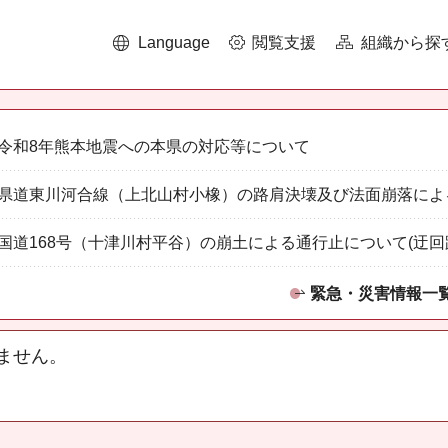
Language
閲覧支援
組織から探
令和8年熊本地震への本県の対応等について
県道東川河合線（上北山村小橡）の路肩決壊及び法面崩落によ
国道168号（十津川村平谷）の崩土による通行止について(迂回
緊急・災害情報一
ません。