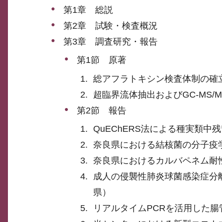
第1章 総説
第2章 試験・検査概況
第3章 調査研究・報告
第1節 原著
総アフラトキシン検査体制の確
超臨界流体抽出およびGC-MS
第2節 報告
QuEChERS法による種実類
奈良県における結核菌の分子疫学
奈良県におけるカルバペネム耐性
成人の侵襲性肺炎球菌感染症分離
県）
リアルタイムPCRを活用した