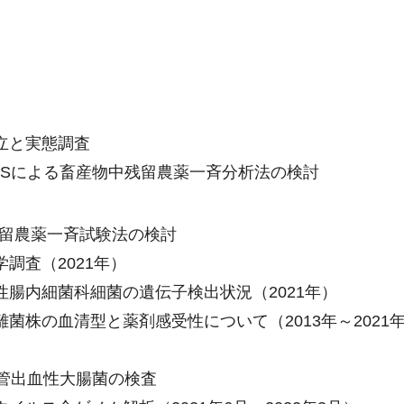
立と実態調査
/MSによる畜産物中残留農薬一斉分析法の検討
中残留農薬一斉試験法の検討
調査（2021年）
腸内細菌科細菌の遺伝子検出状況（2021年）
菌株の血清型と薬剤感受性について（2013年～2021
腸管出血性大腸菌の検査