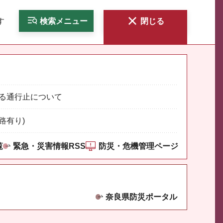
す
検索
メニュー
閉じる
る通行止について
路有り)
覧
緊急・災害情報RSS
防災・危機管理ページ
奈良県防災ポータル