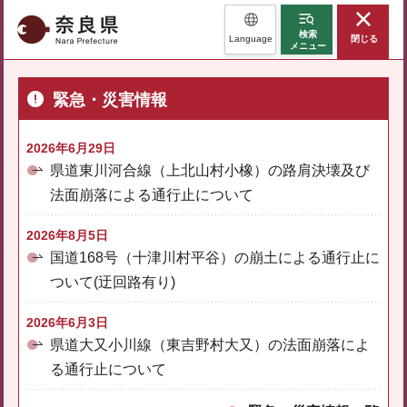
奈良県
検索
Language
閉じる
メニュー
緊急・災害情報
2026年6月29日
県道東川河合線（上北山村小橡）の路肩決壊及び
法面崩落による通行止について
2026年8月5日
国道168号（十津川村平谷）の崩土による通行止に
ついて(迂回路有り)
2026年6月3日
県道大又小川線（東吉野村大又）の法面崩落によ
る通行止について