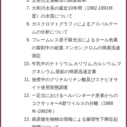
交差点交通騒音の調査結果
大和川水系の最近10年間（1982-1991年
度）の水質について
ガスクロマトグラフィによるアスパルテー
ムの分析について
フレームレス原子吸光法によるタール色素
の製剤中の砒素,マンガン,クロムの簡易迅速
測定
牛乳中のナトリウム,カリウム,カルシウム,マ
グネシウム,亜鉛の簡易迅速定量
佃煮中のグリチルリチン酸及びステビオサ
イド使用実態調査
一定点におけるヘルパンギーナ患者からの
コクサッキーA群ウイルスの分離（1988
年-1992年）
病原微生物検出情報による腸管性下痢症起