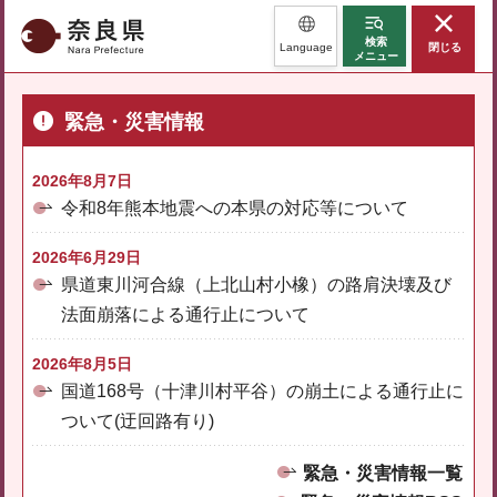
奈良県
検索
Language
閉じる
メニュー
緊急・災害情報
2026年8月7日
令和8年熊本地震への本県の対応等について
2026年6月29日
県道東川河合線（上北山村小橡）の路肩決壊及び
法面崩落による通行止について
2026年8月5日
国道168号（十津川村平谷）の崩土による通行止に
ついて(迂回路有り)
緊急・災害情報一覧