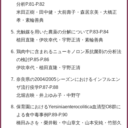
分析P.81-P.82
米田正樹・田中健・大前壽子・森居京美・大橋正
孝・素輪善典
光触媒を用いた農薬の分解についてP.83-P.84
植田直隆・伊吹幸代・宇野正清・素輪善典
鶏肉中に含まれるニューキノロン系抗菌剤の分析法
の検討P.85-P.86
伊吹幸代・植田直隆・宇野正清
奈良県の2004/2005シーズンにおけるインフルエン
ザ流行疫学P.87-P.88
北堀吉映・井上ゆみ子・中野守
保育園におけるYersiniaenterocolitica血清型O8群に
よる食中毒事例P.89-P.90
橋田みさを・榮井毅・中山章文・山本安純・竹部久