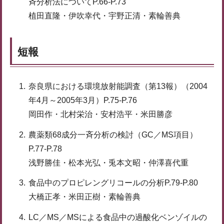
斉分析法についてP.66-P.73
植田直隆・伊吹幸代・宇野正清・素輪善典
短報
奈良県における環境放射能調査（第13報）（2004
年4月～2005年3月）P.75-P.76
岡田作・北村栄治・安村浩平・米田勝彦
農薬類68成分一斉分析の検討（GC／MS項目）
P.77-P.78
浅野勝佳・松本光弘・兎本文昭・仲澤喜代重
食品中のプロピレングリコールの分析P.79-P.80
大橋正孝・米田正樹・素輪善典
LC／MS／MSによる食品中の過酸化ベンゾイルの