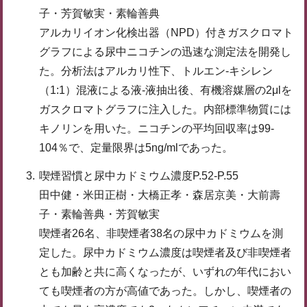
子・芳賀敏実・素輪善典
アルカリイオン化検出器（NPD）付きガスクロマト
グラフによる尿中ニコチンの迅速な測定法を開発し
た。分析法はアルカリ性下、トルエン-キシレン
（1:1）混液による液-液抽出後、有機溶媒層の2μlを
ガスクロマトグラフに注入した。内部標準物質には
キノリンを用いた。ニコチンの平均回収率は99-
104％で、定量限界は5ng/mlであった。
喫煙習慣と尿中カドミウム濃度P.52-P.55
田中健・米田正樹・大橋正孝・森居京美・大前壽
子・素輪善典・芳賀敏実
喫煙者26名、非喫煙者38名の尿中カドミウムを測
定した。尿中カドミウム濃度は喫煙者及び非喫煙者
とも加齢と共に高くなったが、いずれの年代におい
ても喫煙者の方が高値であった。しかし、喫煙者の