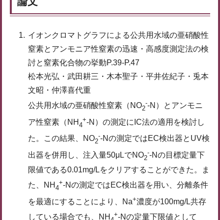
論文
イオンクロマトグラフによる公共用水域の亜硝酸性
窒素とアンモニア性窒素の迅速・高感度測定法の検
討と窒素化合物の挙動P.39-P.47
松本光弘・武田耕三・木本聖子・平井佐紀子・兎本
文昭・仲澤喜代重
-
公共用水域の亜硝酸性窒素（NO
-N）とアンモニ
2
+
ア性窒素（NH
-N）の測定にIC法の適用を検討し
4
-
た。この結果、NO
-Nの測定ではEC検出器とUV検
2
-
出器を併用し、注入量50μLでNO
-Nの目標定量下
2
限値である0.01mg/Lをクリアすることができた。ま
+
た、NH
-Nの測定ではEC検出器を用い、分離条件
4
+
を最適にすることにより、Na
濃度が100mg/L共存
+
している場合でも、NH
-Nの定量下限値として
4