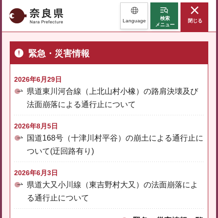
奈良県
検索
Language
閉じる
メニュー
緊急・災害情報
2026年6月29日
県道東川河合線（上北山村小橡）の路肩決壊及び
法面崩落による通行止について
2026年8月5日
国道168号（十津川村平谷）の崩土による通行止に
ついて(迂回路有り)
2026年6月3日
県道大又小川線（東吉野村大又）の法面崩落によ
る通行止について