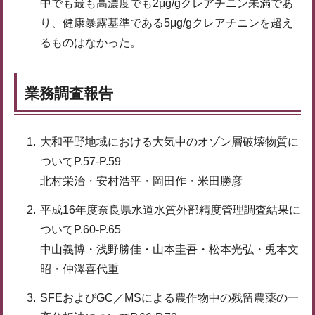
中でも最も高濃度でも2μg/gクレアチニン未満であ
り、健康暴露基準である5μg/gクレアチニンを超え
るものはなかった。
業務調査報告
大和平野地域における大気中のオゾン層破壊物質に
ついてP.57-P.59
北村栄治・安村浩平・岡田作・米田勝彦
平成16年度奈良県水道水質外部精度管理調査結果に
ついてP.60-P.65
中山義博・浅野勝佳・山本圭吾・松本光弘・兎本文
昭・仲澤喜代重
SFEおよびGC／MSによる農作物中の残留農薬の一