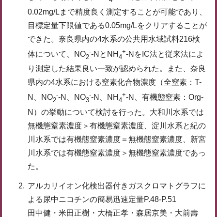
0.02mg/Lまで精度良く測定することが可能であり、
目標定量下限値である0.05mg/Lをクリアすることが
できた。奈良県内の4水系の公共用水域試料216検
-
+
体について、NO
-NとNH
-NをIC法と従来法によ
2
4
り測定した結果良い一致が認められた。また、奈良
県内の4水系における窒素化合物濃度（全窒素：T-
-
-
+
N、NO
-N、NO
-N、NH
-N、有機態窒素：Org-
2
3
4
N）の挙動について検討を行った。大和川水系では
無機態窒素濃度＞有機態窒素濃度、淀川水系と紀の
川水系では有機態窒素濃度＝無機態窒素濃度、新宮
川水系では有機態窒素濃度＞無機態窒素濃度であっ
た。
アルカリイオン化検出器付きガスクロマトグラフに
よる尿中ニコチンの簡易迅速定量P.48-P.51
田中健・米田正樹・大橋正孝・森居京美・大前壽