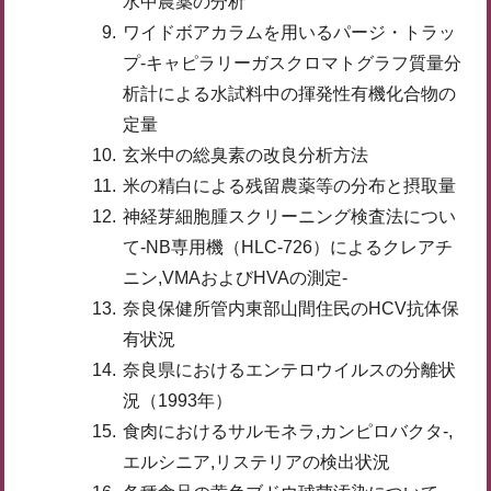
水中農薬の分析
ワイドボアカラムを用いるパージ・トラッ
プ-キャピラリーガスクロマトグラフ質量分
析計による水試料中の揮発性有機化合物の
定量
玄米中の総臭素の改良分析方法
米の精白による残留農薬等の分布と摂取量
神経芽細胞腫スクリーニング検査法につい
て-NB専用機（HLC-726）によるクレアチ
ニン,VMAおよびHVAの測定-
奈良保健所管内東部山間住民のHCV抗体保
有状況
奈良県におけるエンテロウイルスの分離状
況（1993年）
食肉におけるサルモネラ,カンピロバクタ-,
エルシニア,リステリアの検出状況