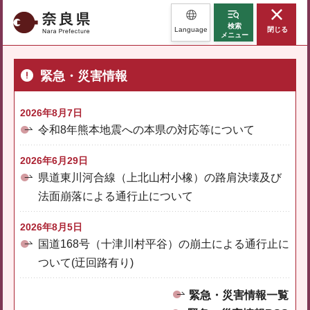
奈良県
検索
Language
閉じる
メニュー
緊急・災害情報
2026年8月7日
令和8年熊本地震への本県の対応等について
2026年6月29日
県道東川河合線（上北山村小橡）の路肩決壊及び
法面崩落による通行止について
2026年8月5日
国道168号（十津川村平谷）の崩土による通行止に
ついて(迂回路有り)
緊急・災害情報一覧