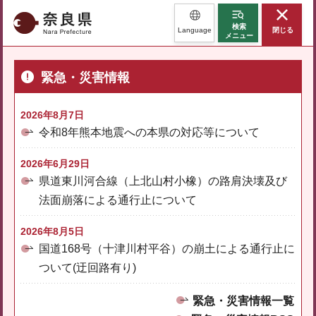
奈良県
検索
Language
閉じる
メニュー
緊急・災害情報
2026年8月7日
令和8年熊本地震への本県の対応等について
2026年6月29日
県道東川河合線（上北山村小橡）の路肩決壊及び
法面崩落による通行止について
2026年8月5日
国道168号（十津川村平谷）の崩土による通行止に
ついて(迂回路有り)
緊急・災害情報一覧