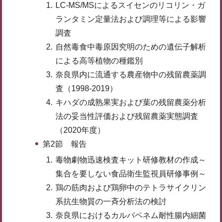
LC-MS/MSによるスイセンのリコリン・ガ
ランタミン定量法および調理等による影響
調査
自然毒食中毒原因究明のための遺伝子解析
による高等植物の種鑑別
奈良県内に流通する農産物中の残留農薬調
査（1998-2019）
キハダの成熟果実および葉の残留農薬分析
法の妥当性評価および残留農薬実態調査
（2020年度）
第2節 報告
毒物劇物迅速検査キット研修教材の作成～
集合を要しない食品衛生監視員研修事例～
鶏の筋肉および鶏卵中のテトラサイクリン
系抗生物質の一斉分析法の検討
奈良県におけるカルバペネム耐性腸内細菌