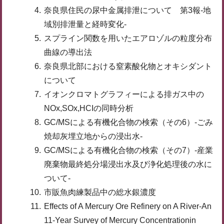
奈良県住民の尿中金属排泄について 第3報-地
域別排泄量と経時変化-
スプライン関数を用いたエアロゾルの粒度分布
曲線の導出法
奈良県北部における窒素酸化物とオキシダント
について
イオンクロマトグラフィーによる排ガス中の
NOx,SOx,HCIの同時分析
GC/MSによる有機化合物の検索（その6）-ごみ
焼却灰埋立地からの浸出水-
GC/MSによる有機化合物の検索（その7）-産業
廃棄物最終処分場浸出水及び浄化処理後の水に
ついて-
市販魚肉練製品中の総水銀濃度
Effects of A Mercury Ore Refinery on A River-An
11-Year Survey of Mercury Concentrationin