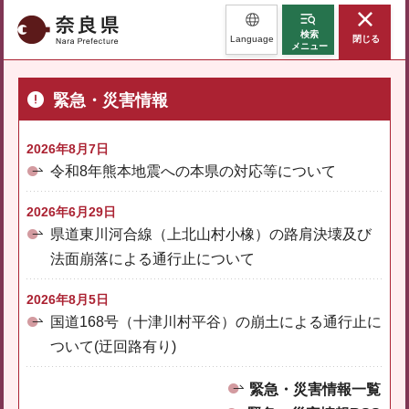
奈良県
検索
Language
閉じる
メニュー
緊急・災害情報
2026年8月7日
令和8年熊本地震への本県の対応等について
2026年6月29日
県道東川河合線（上北山村小橡）の路肩決壊及び
法面崩落による通行止について
2026年8月5日
国道168号（十津川村平谷）の崩土による通行止に
ついて(迂回路有り)
緊急・災害情報一覧