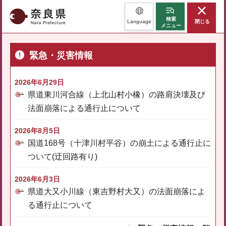
奈良県
検索
Language
閉じる
メニュー
緊急・災害情報
2026年6月29日
県道東川河合線（上北山村小橡）の路肩決壊及び
法面崩落による通行止について
2026年8月5日
国道168号（十津川村平谷）の崩土による通行止に
ついて(迂回路有り)
2026年6月3日
県道大又小川線（東吉野村大又）の法面崩落によ
る通行止について