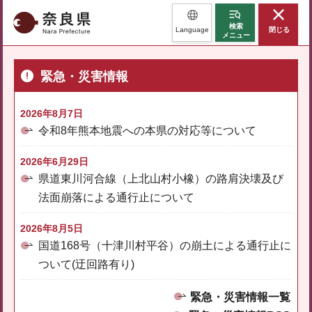
奈良県
検索
Language
閉じる
メニュー
緊急・災害情報
2026年8月7日
令和8年熊本地震への本県の対応等について
2026年6月29日
県道東川河合線（上北山村小橡）の路肩決壊及び
法面崩落による通行止について
2026年8月5日
国道168号（十津川村平谷）の崩土による通行止に
ついて(迂回路有り)
緊急・災害情報一覧