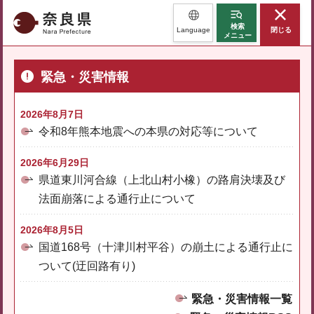
奈良県
検索
Language
閉じる
メニュー
緊急・災害情報
2026年8月7日
令和8年熊本地震への本県の対応等について
2026年6月29日
県道東川河合線（上北山村小橡）の路肩決壊及び
法面崩落による通行止について
2026年8月5日
国道168号（十津川村平谷）の崩土による通行止に
ついて(迂回路有り)
緊急・災害情報一覧