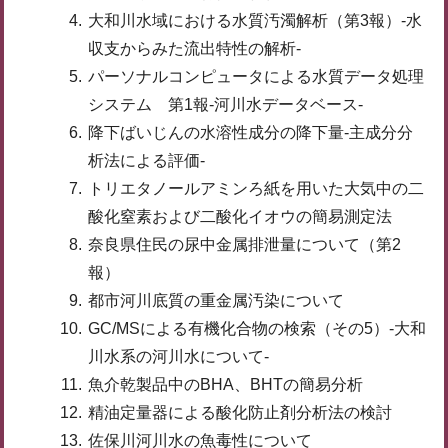
大和川水域における水質汚濁解析（第3報）-水
収支からみた流出特性の解析-
パーソナルコンピュータによる水質データ処理
システム 第1報-河川水データベース-
降下ばいじんの水溶性成分の降下量-主成分分
析法による評価-
トリエタノールアミンろ紙を用いた大気中の二
酸化窒素および二酸化イオウの簡易測定法
奈良県住民の尿中金属排泄量について（第2
報）
都市河川底質の重金属汚染について
GC/MSによる有機化合物の検索（その5）-大和
川水系の河川水について-
魚介乾製品中のBHA、BHTの簡易分析
精油定量器による酸化防止剤分析法の検討
佐保川河川水の魚毒性について