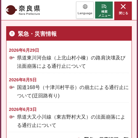
奈良県
検索
Language
閉じる
メニュー
緊急・災害情報
2026年6月29日
県道東川河合線（上北山村小橡）の路肩決壊及び
法面崩落による通行止について
2026年8月5日
国道168号（十津川村平谷）の崩土による通行止に
ついて(迂回路有り)
2026年6月3日
県道大又小川線（東吉野村大又）の法面崩落によ
る通行止について