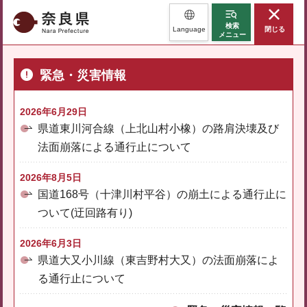
奈良県
検索
Language
閉じる
メニュー
緊急・災害情報
2026年6月29日
県道東川河合線（上北山村小橡）の路肩決壊及び
法面崩落による通行止について
2026年8月5日
国道168号（十津川村平谷）の崩土による通行止に
ついて(迂回路有り)
2026年6月3日
県道大又小川線（東吉野村大又）の法面崩落によ
る通行止について