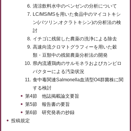
清涼飲料水中のベンゼンの分析について
LC/MS/MSを用いた食品中のマイコトキシ
ン(パツリン,オクラトキシン)の分析法の検
討
イチゴに残留した農薬の洗浄による除去
高速向流クロマトグラフィーを用いた穀
類・豆類中の残留農薬分析法の開発
県内流通鶏肉のサルモネラおよびカンピロ
バクターによる汚染状況
食中毒関連Salmonella血清型O4群菌株に関
する検討
第4節 他誌掲載論文要旨
第5節 報告書の要旨
第6節 研究発表の抄録
投稿規定