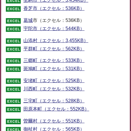
生駒市（エクセル：3,454KB）
香芝市（エクセル：536KB）
葛城
市（エクセル：536KB）
宇陀市（エクセル：544KB）
山添村（エクセル：3,455KB）
平群町（エクセル：562KB）
三郷町（エクセル：533KB）
斑鳩町（エクセル：531KB）
安堵町（エクセル：525KB）
川西町（エクセル：532KB）
三宅町（エクセル：528KB）
田原本町（エクセル：552KB）
曽爾村（エクセル：551KB）
御杖村（エクセル：565KB）