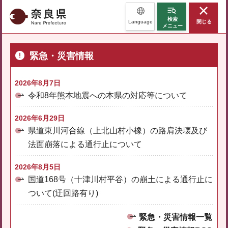
奈良県
検索
Language
閉じる
メニュー
緊急・災害情報
2026年8月7日
令和8年熊本地震への本県の対応等について
2026年6月29日
県道東川河合線（上北山村小橡）の路肩決壊及び
法面崩落による通行止について
2026年8月5日
国道168号（十津川村平谷）の崩土による通行止に
ついて(迂回路有り)
緊急・災害情報一覧