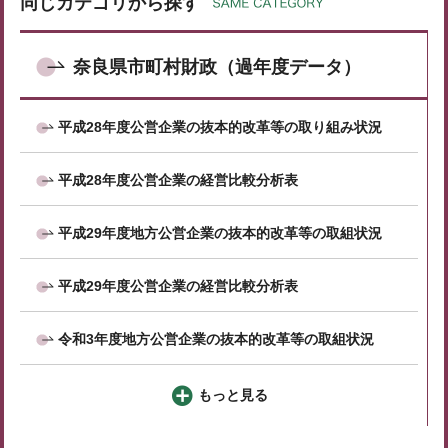
同じカテゴリから探す
奈良県市町村財政（過年度データ）
平成28年度公営企業の抜本的改革等の取り組み状況
平成28年度公営企業の経営比較分析表
平成29年度地方公営企業の抜本的改革等の取組状況
平成29年度公営企業の経営比較分析表
令和3年度地方公営企業の抜本的改革等の取組状況
もっと見る