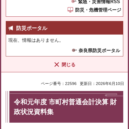
緊急・災害情報RSS
防災・危機管理ページ
防災ポータル
現在、情報はありません。
奈良県防災ポータル
閉じる
ページ番号：22596
更新日：2026年6月10日
令和元年度 市町村普通会計決算 財
政状況資料集