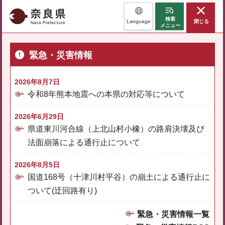
奈良県
検索
Language
閉じる
メニュー
緊急・災害情報
2026年8月7日
令和8年熊本地震への本県の対応等について
2026年6月29日
県道東川河合線（上北山村小橡）の路肩決壊及び
法面崩落による通行止について
2026年8月5日
国道168号（十津川村平谷）の崩土による通行止に
ついて(迂回路有り)
緊急・災害情報一覧