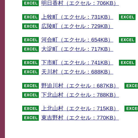
明日香村（エクセル：706KB）
上牧町（エクセル：731KB）
広陵町（エクセル：729KB）
河合町（エクセル：654KB）
大淀町（エクセル：717KB）
下市町（エクセル：741KB）
天川村（エクセル：688KB）
野迫川村（エクセル：687KB）
下北山村（エクセル：788KB）
上北山村（エクセル：715KB）
東吉野村（エクセル：770KB）