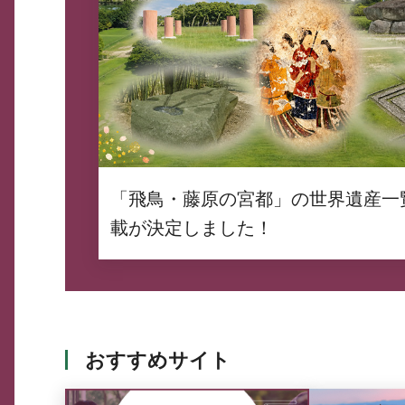
「飛鳥・藤原の宮都」の世界遺産一
載が決定しました！
おすすめサイト