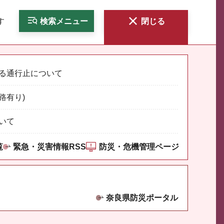
す
検索
メニュー
閉じる
る通行止について
路有り)
いて
覧
緊急・災害情報RSS
防災・危機管理ページ
奈良県防災ポータル