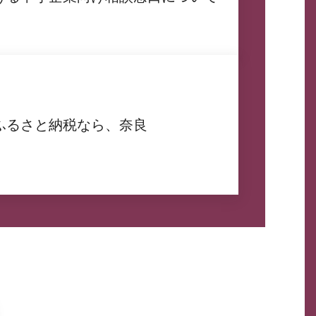
ふるさと納税なら、奈良