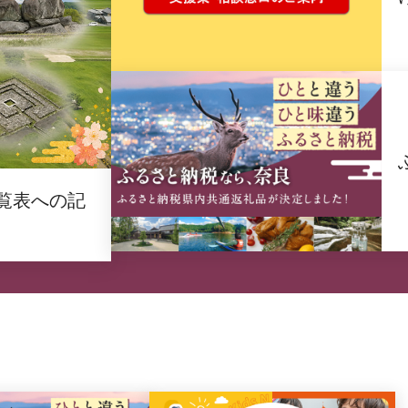
覧表への記