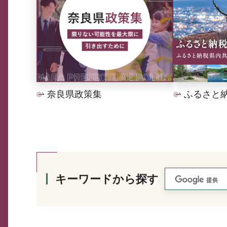
奈良県政策集
ふるさと
キーワードから探す