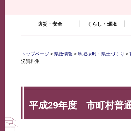
防災・安全
くらし・環境
トップページ
>
県政情報
>
地域振興・県土づくり
>
況資料集
平成29年度 市町村普