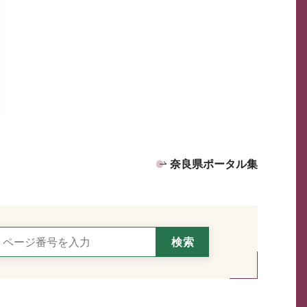
奈良県ポータル集