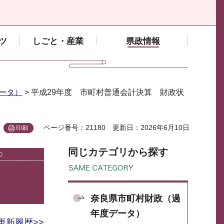
ツ
しごと・産業
県政情報
ータ）
> 平成29年度 市町村普通会計決算 財政状
ページ番号：21180
更新日：2026年6月10日
印刷
同じカテゴリから探す
奈良県市町村財政（過
年度データ）
更新履歴>>