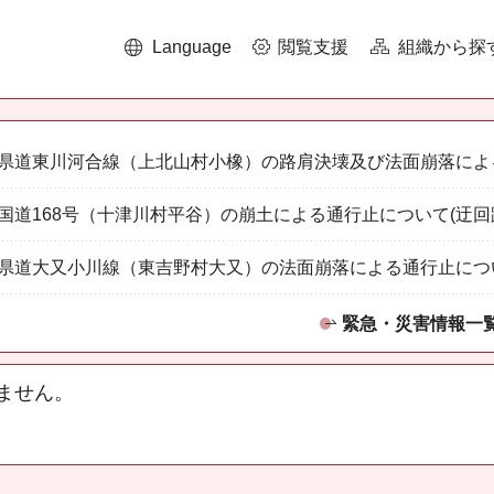
Language
閲覧支援
組織から探
県道東川河合線（上北山村小橡）の路肩決壊及び法面崩落によ
国道168号（十津川村平谷）の崩土による通行止について(迂回
県道大又小川線（東吉野村大又）の法面崩落による通行止につ
緊急・災害情報一
ません。