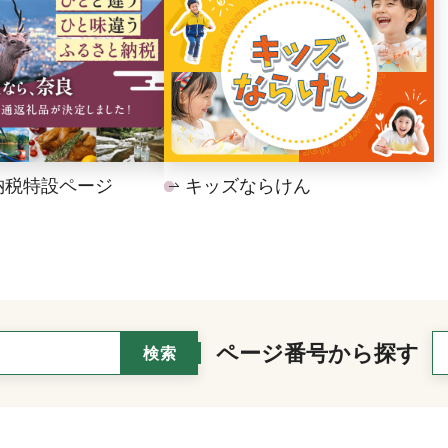
納税特設ページ
キッズならけん
ページ番号から探す