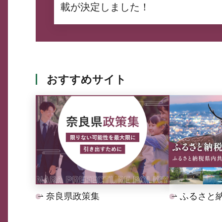
載が決定しました！
おすすめサイト
奈良県政策集
ふるさと