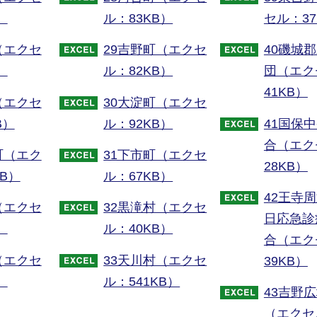
）
ル：83KB）
セル：37
（エクセ
29吉野町（エクセ
40磯城
）
ル：82KB）
団（エク
41KB）
（エクセ
30大淀町（エクセ
B）
ル：92KB）
41国保
合（エク
町（エク
31下市町（エクセ
28KB）
B）
ル：67KB）
42王寺
（エクセ
32黒滝村（エクセ
日応急診
）
ル：40KB）
合（エク
（エクセ
33天川村（エクセ
39KB）
）
ル：541KB）
43吉野
（エクセ