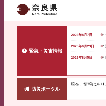
奈良県
2026年8月7日
2026年6月29日
緊急・災害情報
2026年8月5日
現在、情報はあり
防災ポータル