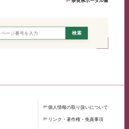
奈良県ポータル集
個人情報の取り扱いについて
リンク・著作権・免責事項