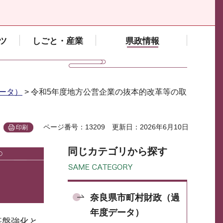
ツ
しごと・産業
県政情報
ータ）
> 令和5年度地方公営企業の抜本的改革等の取
ページ番号：13209
更新日：2026年6月10日
印刷
同じカテゴリから探す
奈良県市町村財政（過
年度データ）
基盤強化と