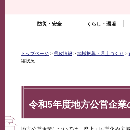
防災・安全
くらし・環境
トップページ
>
県政情報
>
地域振興・県土づくり
>
組状況
令和5年度地方公営企業
地方公営企業については、廃止・民営化や広