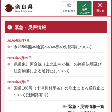
奈良県
検索
Language
閉じる
メニュー
緊急・災害情報
2026年8月7日
令和8年熊本地震への本県の対応等について
2026年6月29日
県道東川河合線（上北山村小橡）の路肩決壊及び
法面崩落による通行止について
2026年8月5日
国道168号（十津川村平谷）の崩土による通行止に
ついて(迂回路有り)
緊急・災害情報一覧