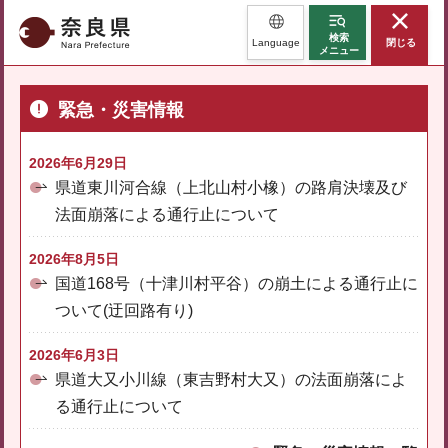
奈良県
検索
Language
閉じる
メニュー
緊急・災害情報
2026年6月29日
県道東川河合線（上北山村小橡）の路肩決壊及び
法面崩落による通行止について
2026年8月5日
国道168号（十津川村平谷）の崩土による通行止に
ついて(迂回路有り)
2026年6月3日
県道大又小川線（東吉野村大又）の法面崩落によ
る通行止について