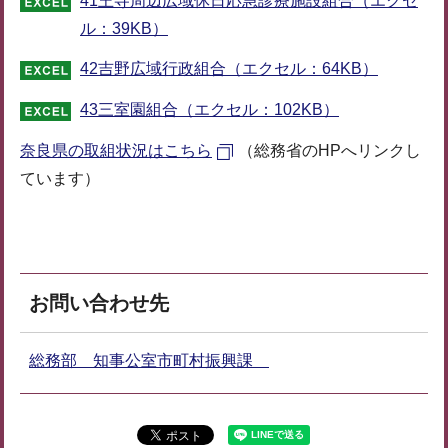
41王寺周辺広域休日応急診療施設組合（エクセ
ル：39KB）
42吉野広域行政組合（エクセル：64KB）
43三室園組合（エクセル：102KB）
奈良県の取組状況はこちら
（総務省のHPへリンクし
ています）
お問い合わせ先
総務部 知事公室市町村振興課