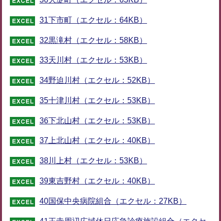
31下市町（エクセル：64KB）
32黒滝村（エクセル：58KB）
33天川村（エクセル：53KB）
34野迫川村（エクセル：52KB）
35十津川村（エクセル：53KB）
36下北山村（エクセル：53KB）
37上北山村（エクセル：40KB）
38川上村（エクセル：53KB）
39東吉野村（エクセル：40KB）
40国保中央病院組合（エクセル：27KB）