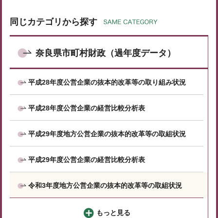
同じカテゴリから探す
奈良県市町村財政（過年度データ）
平成28年度公営企業の抜本的改革等の取り組み状況
平成28年度公営企業の経営比較分析表
平成29年度地方公営企業の抜本的改革等の取組状況
平成29年度公営企業の経営比較分析表
令和3年度地方公営企業の抜本的改革等の取組状況
もっと見る