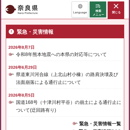
奈良県
検索
Language
閉じる
メニュー
緊急・災害情報
2026年8月7日
令和8年熊本地震への本県の対応等について
2026年6月29日
県道東川河合線（上北山村小橡）の路肩決壊及び
法面崩落による通行止について
2026年8月5日
国道168号（十津川村平谷）の崩土による通行止に
ついて(迂回路有り)
緊急・災害情報一覧