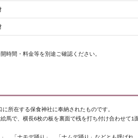
財
財
公開時間・料金等を別途ご確認ください。
野口に所在する保食神社に奉納されたものです。
測る大絵馬で、横長6枚の板を裏面で桟を打ち付け合わせて1
り」、「ナモデ踊り」、「ナムデ踊り」などとも呼ばれ