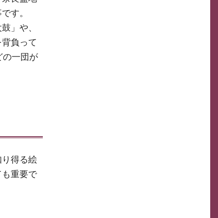
事です。
太鼓」や、
を背負って
どの一団が
知り得る絵
ても重要で