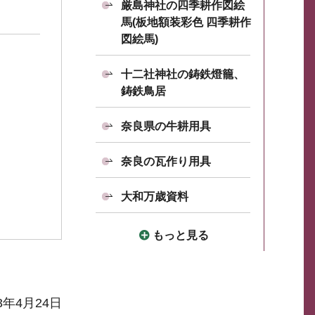
厳島神社の四季耕作図絵
馬(板地額装彩色 四季耕作
図絵馬)
十二社神社の鋳鉄燈籠、
鋳鉄鳥居
奈良県の牛耕用具
奈良の瓦作り用具
大和万歳資料
もっと見る
3年4月24日