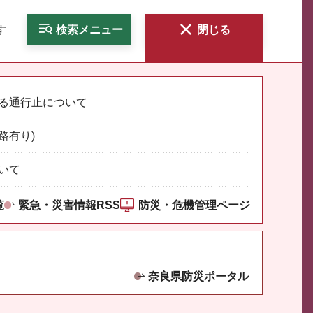
す
検索
メニュー
閉じる
る通行止について
路有り)
いて
覧
緊急・災害情報RSS
防災・危機管理ページ
奈良県防災ポータル