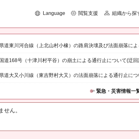
Language
閲覧支援
組織から探
県道東川河合線（上北山村小橡）の路肩決壊及び法面崩落によ
国道168号（十津川村平谷）の崩土による通行止について(迂回
県道大又小川線（東吉野村大又）の法面崩落による通行止につ
緊急・災害情報一
ません。