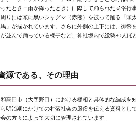
叶ったとき＝雨が降ったとき）に際して踊られた民俗行
、周りには頭に黒いシャグマ（赤熊）を被って踊る「頭
早馬」が描かれています。さらに外側の上下には、御幣
が並んで踊っている様子など、神社境内で総勢80人ほ
資源である、その理由
大和高田市（大字野口）における様相と具体的な編成を
から明治期にかけての村落社会の風俗を伝える資料とし
治会の方々によって大切に管理されています。