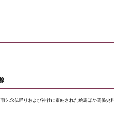
源
た雨乞念仏踊りおよび神社に奉納された絵馬ほか関係史