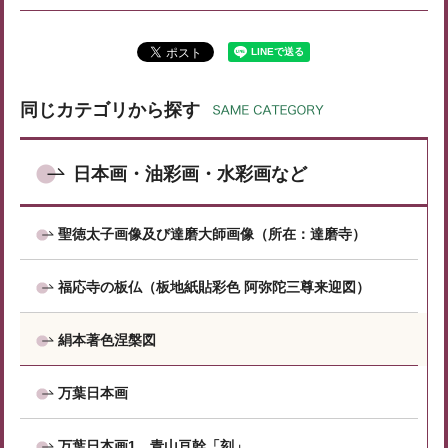
同じカテゴリから探す
日本画・油彩画・水彩画など
聖徳太子画像及び達磨大師画像（所在：達磨寺）
福応寺の板仏（板地紙貼彩色 阿弥陀三尊来迎図）
絹本著色涅槃図
万葉日本画
万葉日本画1 青山亘幹「刻」