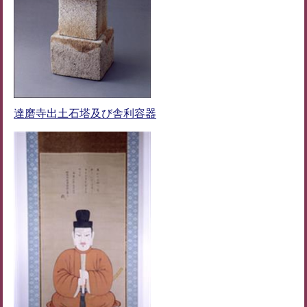
達磨寺出土石塔及び舎利容器