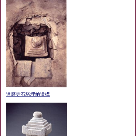
達磨寺石塔埋納遺構