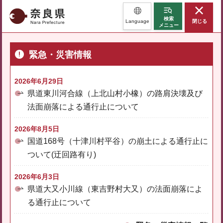
奈良県
検索
Language
閉じる
メニュー
緊急・災害情報
2026年6月29日
県道東川河合線（上北山村小橡）の路肩決壊及び
法面崩落による通行止について
2026年8月5日
国道168号（十津川村平谷）の崩土による通行止に
ついて(迂回路有り)
2026年6月3日
県道大又小川線（東吉野村大又）の法面崩落によ
る通行止について