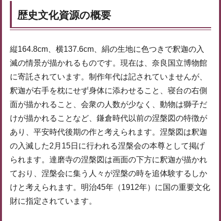
歴史文化資源の概要
縦164.8cm、横137.6cm、絹の生地に色つきで釈迦の入
滅の情景が描かれるものです。現在は、奈良国立博物館
に寄託されています。制作年代は記されていませんが、
釈迦が右手を枕にせず身体に添わせること、寝台の右側
面が描かれること、会衆の人数が少なく、動物は獅子だ
けが描かれることなど、鎌倉時代以前の涅槃図の特徴が
あり、平安時代後期の作と考えられます。涅槃図は釈迦
の入滅した2月15日に行われる涅槃会の本尊として掲げ
られます。達磨寺の涅槃図は画面の下方に釈迦が描かれ
ており、涅槃会に集う人々が涅槃の時を追体験するしか
けと考えられます。明治45年（1912年）に国の重要文化
財に指定されています。