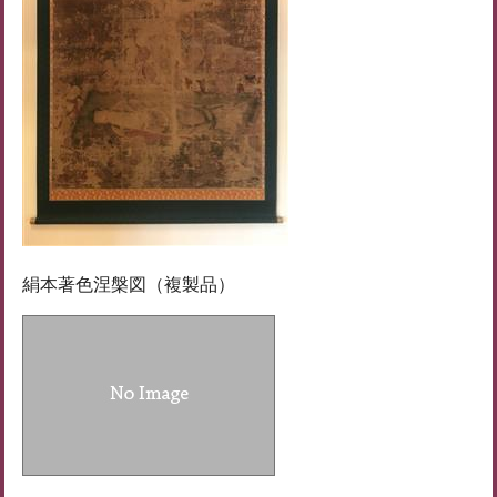
絹本著色涅槃図（複製品）