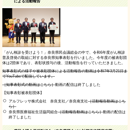
による活動報告
「がん検診を受けよう！」奈良県民会議総会の中で、令和6年度がん検診
普及啓発の取組に対する奈良県知事表彰を行いました。今年度の被表彰団
体は2団体であり、表彰状授与の後、活動報告を行っていただきました。
知事表彰式の様子や被表彰団体による活動報告の動画は令和7年3月21日ま
でYouTubeで配信しています。
［知事表彰式の動画はこちら］
動画の配信は終了しました
【知事表彰被表彰団体】
アルフレッサ株式会社 奈良支社／奈良南支社
［活動報告動画はこち
ら］
奈良県医療福祉生活協同組合
［活動報告動画はこちら］
動画の配信は
終了しました