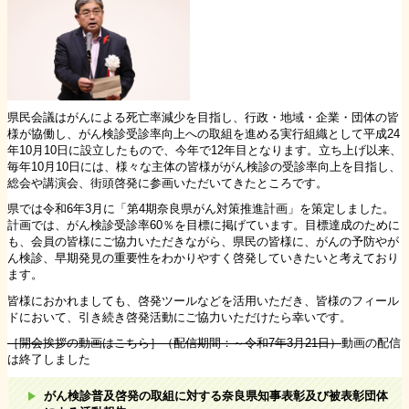
県民会議はがんによる死亡率減少を目指し、行政・地域・企業・団体の皆
様が協働し、がん検診受診率向上への取組を進める実行組織として平成24
年10月10日に設立したもので、今年で12年目となります。立ち上げ以来、
毎年10月10日には、様々な主体の皆様ががん検診の受診率向上を目指し、
総会や講演会、街頭啓発に参画いただいてきたところです。
県では令和6年3月に「第4期奈良県がん対策推進計画」を策定しました。
計画では、がん検診受診率60％を目標に掲げています。目標達成のために
も、会員の皆様にご協力いただきながら、県民の皆様に、がんの予防やが
ん検診、早期発見の重要性をわかりやすく啓発していきたいと考えており
ます。
皆様におかれましても、啓発ツールなどを活用いただき、皆様のフィール
ドにおいて、引き続き啓発活動にご協力いただけたら幸いです。
［開会挨拶の動画はこちら］（配信期間：～令和7年3月21日）
動画の配信
は終了しました
がん検診普及啓発の取組に対する奈良県知事表彰及び被表彰団体