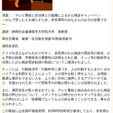
演題：「テレビ番組と自治体との協働によるがん検診キャンペーン
―がんで苦しむ人を減らすため、奈良県民のみなさんのお力が必要です
ー」
講師：静岡社会健康医学大学院大学 准教授
厚生労働省 健康・生活衛生局参与/医政局参与
溝田友里氏
クイズを交えながらわかりやすく、奈良県のがん検診の受診等の状況、が
ん予防の効果、早期発見の重要性の説明をされた後、ナッジ等行動科学を
活用したがん検診受診勧奨の取組についてご講演されました。
ナッジとは、行動経済学・行動科学に基づき、人が行動するときのくせや
バイアスを利用することによって、人の背中を軽く押すように、合理的・
最適な選択をできない人を、より良い方向に後押しするアプローチであ
り、言葉かけの工夫一つで受取手の行動が変わることが説明されました。
また、溝田先生が取り組まれている、テレビ番組と組み合わせたがん検診
受診の呼びかけについて、メディアからの呼びかけやメディアを見た人か
らの声かけにより「医療職でなくても人の命を救うことができる」事を伝
えられました。
この取組には全国47都道府県、約300市区町村が参加しており、奈良県か