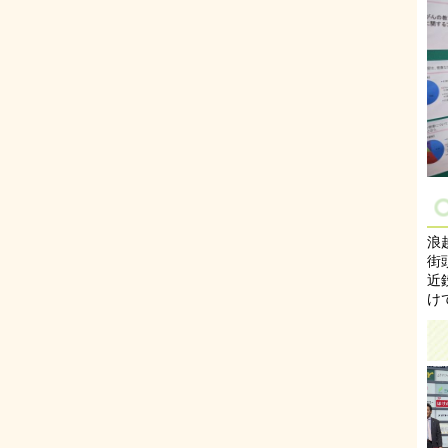
浪
街
近
け