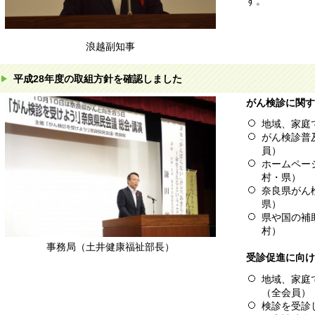
す。
浪越副知事
平成28年度の取組方針を確認しました
がん検診に関す
地域、家庭
がん検診普
員）
ホームペー
村・県）
奈良県がん
県）
県や国の補
村）
事務局（土井健康福祉部長）
受診促進に向け
地域、家庭
（全会員）
検診を受診