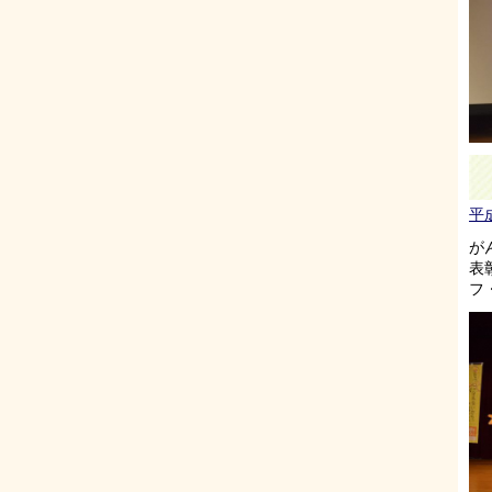
平
が
表
フ