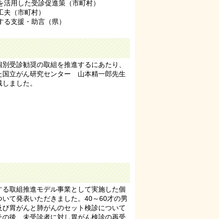
を活用した受診促進策（市町村）
工夫（市町村）
する支援・助言（県）
個別受診勧奨の取組を推進するにあたり、
た国立がん研究センター 山本精一郎先生
戴しました。
する取組推進モデル事業として実施した個
いて発表いただきました。40～60才の男
及び胃がんと肺がんのセット検診について
その後、未受診者に対し胃がん検診の再受