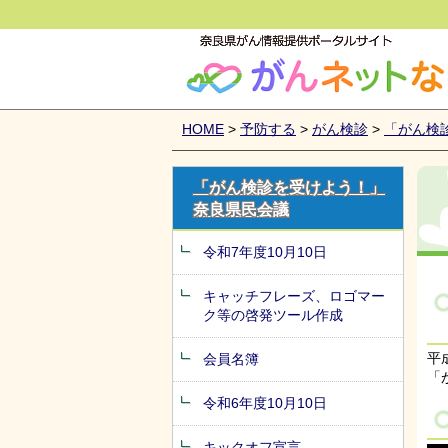
がんネットなら
HOME
>
予防する
>
がん検診
>
「がん検
「がん検診を受けよう！」
奈良県民会議
令和7年度10月10日
キャッチフレーズ、ロゴマー
ク等の啓発ツール作成
平
会員名簿
「
令和6年度10月10日
キックオフ宣言