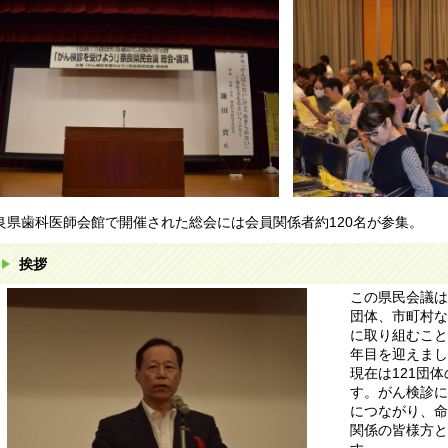
良県歯科医師会館で開催された総会には会員関係者約120名が参集。
挨拶
この県民会議は
団体、市町村な
に取り組むこと
年目を迎えまし
現在は121団
す。がん検診に
につながり、命
関係の皆様方と