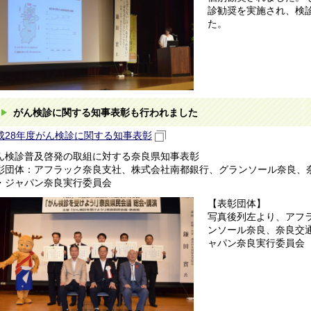
診勧奨を実施され、検診
た。
がん検診に関する知事表彰も行われました
成28年度がん検診に関する知事表彰
ん検診普及啓発の取組に対する奈良県知事表彰
彰団体：アフラック奈良支社、株式会社南都銀行、グランソール奈良、
・ジャパン奈良実行委員会
【表彰団体】
写真後列左より、アフ
ンソール奈良、奈良交
ャパン奈良実行委員会