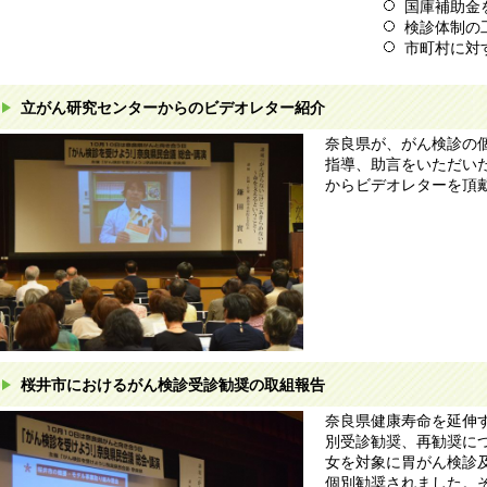
国庫補助金
検診体制の
市町村に対
立がん研究センターからのビデオレター紹介
奈良県が、がん検診の
指導、助言をいただい
からビデオレターを頂
桜井市におけるがん検診受診勧奨の取組報告
奈良県健康寿命を延伸
別受診勧奨、再勧奨につ
女を対象に胃がん検診
個別勧奨されました。