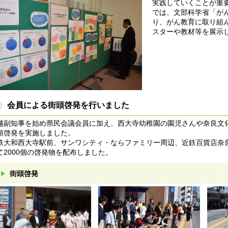
実践していくことが重
では、文部科学省「が
り、がん教育に取り組
スターや教材等を展示
会員による街頭啓発を行いました
越副知事を始め県民会議会員に加え、西大寺幼稚園の園児さんや奈良文
頭啓発を実施しました。
鉄大和西大寺駅前、サンワシティ・ならファミリー周辺、近鉄百貨店奈
て2000個の啓発物を配布しました。
街頭啓発