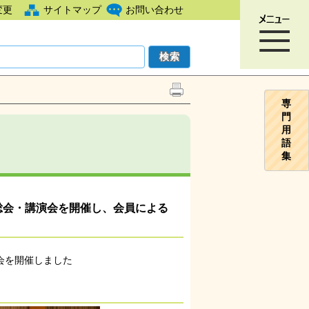
変更
サイトマップ
お問い合わせ
専
門
用
語
集
議総会・講演会を開催し、会員による
会を開催しました