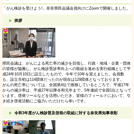
「がん検診を受けよう!」奈良県民会議会員向けにZoomで開催しました。
挨拶
県民会議は、がんによる死亡率の減少を目指し、行政・地域・企業・団体
の皆様が協働し、がん検診受診率向上への取組を進める実行組織として平
成24年10月10日に設立したもので、今年で10年を迎えました。会員数
も、設立当初は114団体だったのが現在は129団体となっております。
がんの死亡率については、全国第4位で推移しているところで、平成17年
からの減少率は、平成27年以降令和元年まで、5年連続で全国1位となって
います。啓発ツールなどを活用いただき、皆様のフィールドにおいて、引
き続き啓発活動にご協力いただけたら幸いです。
令和3年度がん検診普及啓発の取組に対する奈良県知事表彰