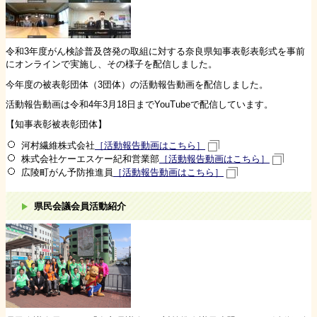
令和3年度がん検診普及啓発の取組に対する奈良県知事表彰表彰式を事前
にオンラインで実施し、その様子を配信しました。
今年度の被表彰団体（3団体）の活動報告動画を配信しました。
活動報告動画は令和4年3月18日までYouTubeで配信しています。
【知事表彰被表彰団体】
河村繊維株式会社
［活動報告動画はこちら］
株式会社ケーエスケー紀和営業部
［活動報告動画はこちら］
広陵町がん予防推進員
［活動報告動画はこちら］
県民会議会員活動紹介