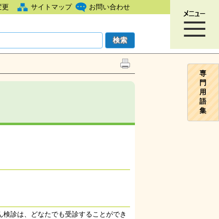
変更
サイトマップ
お問い合わせ
専
門
用
語
集
ん検診は、どなたでも受診することができ