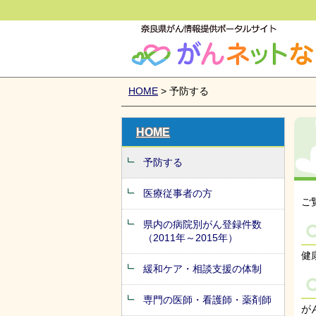
がんネットなら
HOME
> 予防する
HOME
予防する
医療従事者の方
ご
県内の病院別がん登録件数
（2011年～2015年）
健
緩和ケア・相談支援の体制
専門の医師・看護師・薬剤師
が