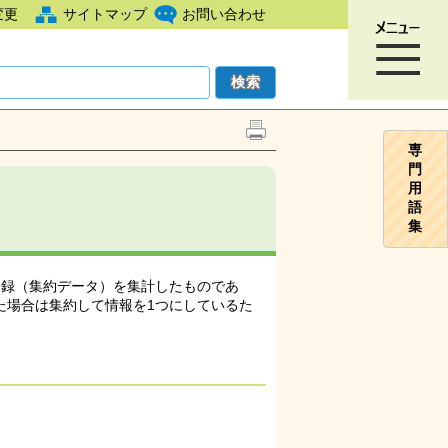
変更
サイトマップ
お問い合わせ
専
門
用
語
集
ん登録（集約データ）を集計したものであ
た場合は集約して情報を1つにしているた