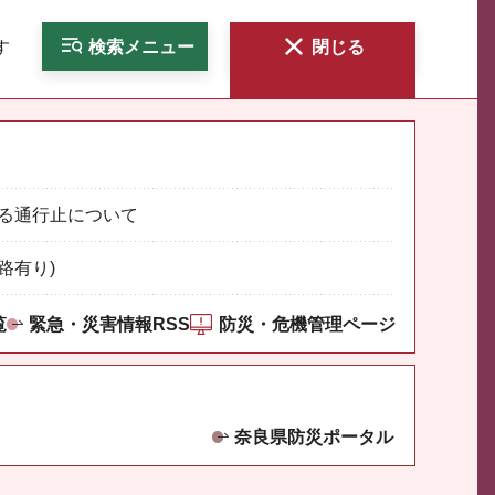
す
検索
メニュー
閉じる
る通行止について
路有り)
覧
緊急・災害情報RSS
防災・危機管理ページ
奈良県防災ポータル