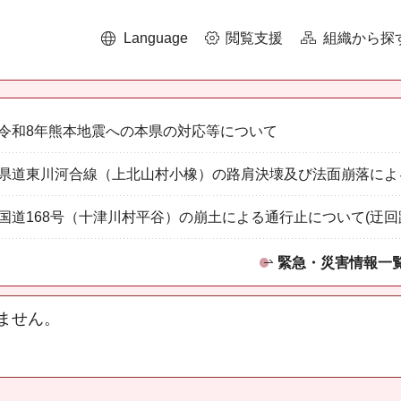
Language
閲覧支援
組織から探
令和8年熊本地震への本県の対応等について
県道東川河合線（上北山村小橡）の路肩決壊及び法面崩落によ
国道168号（十津川村平谷）の崩土による通行止について(迂回
緊急・災害情報一
ません。