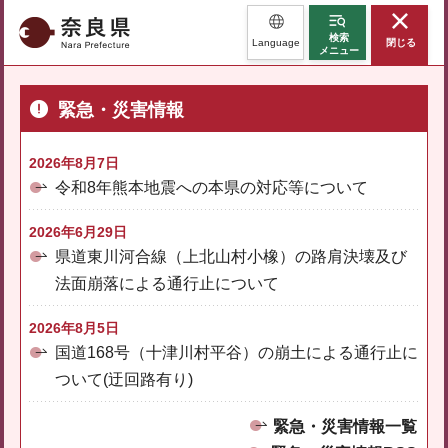
奈良県
検索
Language
閉じる
メニュー
緊急・災害情報
2026年8月7日
令和8年熊本地震への本県の対応等について
2026年6月29日
県道東川河合線（上北山村小橡）の路肩決壊及び
法面崩落による通行止について
2026年8月5日
国道168号（十津川村平谷）の崩土による通行止に
ついて(迂回路有り)
緊急・災害情報一覧