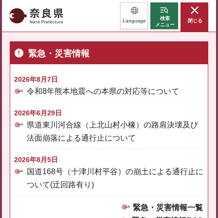
奈良県
検索
Language
閉じる
メニュー
緊急・災害情報
2026年8月7日
令和8年熊本地震への本県の対応等について
2026年6月29日
県道東川河合線（上北山村小橡）の路肩決壊及び
法面崩落による通行止について
2026年8月5日
国道168号（十津川村平谷）の崩土による通行止に
ついて(迂回路有り)
緊急・災害情報一覧